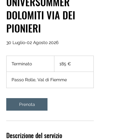
UNIVERSUMMER
DOLOMITI VIA DEI
PIONIERI
30 Luglio-02 Agosto 2026
185
euro
Terminato
T
185 €
e
r
Passo Rolle, Val di Fiemme
m
i
n
a
Prenota
t
o
Descrizione del servizio