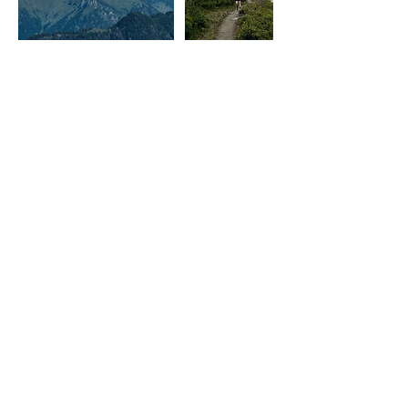
Regole di annullamento
POLITICHE DI CANCELLAZIONE E
RIMBORSI
In caso di cancellazione da parte del
cliente, entro 8 giorni prima della data
stabilita per lo svolgimento dell’attività, il
rimborso è del 90%, escluse le
commissioni bancarie. In caso di
cancellazione dopo i 7 giorni prima
dell’attività, non viene effettuato alcun
rimborso.
THE SOUTH ADVENTURES SI RISERVA LA
POSSIBILITÀ DI ANNULLARE UNA
ATTIVITÀ FINO A DUE GIORNI PRIMA
DELLA DATA PREVISTA PER LO