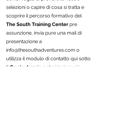
selezioni o capire di cosa si tratta e
scoprire il percorso formativo del
The South Training Center
pre
assunzione, invia pure una mail di
presentazione a
info@thesouthadventures.com
o
utilizza il modulo di contatto qui sotto.
Il
Curriculum
lo potrai inviare più
tardi: come primo step sii sincero e
stupiscici nella presentazione!
Verrai ricontattato dai nostri uffici.
Guida Escursionistica GAE