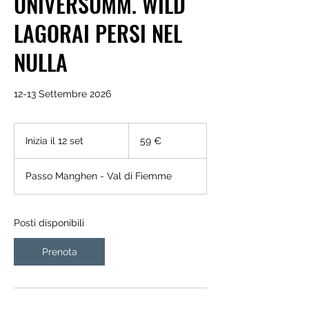
UNIVERSUMM. WILD
LAGORAI PERSI NEL
NULLA
12-13 Settembre 2026
59
euro
Inizia il 12 set
I
59 €
n
i
Passo Manghen - Val di Fiemme
z
i
a
i
Posti disponibili
l
1
Prenota
2
s
e
t